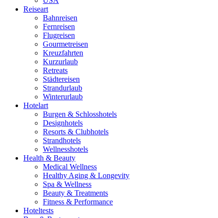
USA
Reiseart
Bahnreisen
Fernreisen
Flugreisen
Gourmetreisen
Kreuzfahrten
Kurzurlaub
Retreats
Städtereisen
Strandurlaub
Winterurlaub
Hotelart
Burgen & Schlosshotels
Designhotels
Resorts & Clubhotels
Strandhotels
Wellnesshotels
Health & Beauty
Medical Wellness
Healthy Aging & Longevity
Spa & Wellness
Beauty & Treatments
Fitness & Performance
Hoteltests