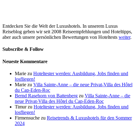
Entdecken Sie die Welt der Luxushotels. In unserem Luxus
Reiseblog geben wir seit 2008 Reiseempfehlungen und Hoteltipps,
aber auch unsere persönlichen Bewertungen von Hoteltests
weiter
.
Subscribe & Follow
Neueste Kommentare
Marie
zu
Hoteltester werden: Ausbildung, Jobs finden und
losfliegen!
Marie
zu
Villa Sainte-Anne – die neue Privat-Villa des Hôtel
du Cap-Eden-Roc
Bernd Rasehorn von Battenberg
zu
Villa Sainte-Anne – die
neue Privat-Villa des Hôtel du Cap-Eden-Roc
Timur
zu
Hoteltester werden: Ausbildung, Jobs finden und
losfliegen!
Firmensuche
zu
Reisetrends & Luxushotels für den Sommer
2024