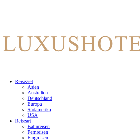
Reiseziel
Asien
Australien
Deutschland
Europa
Südamerika
USA
Reiseart
Bahnreisen
Fernreisen
Flugreisen