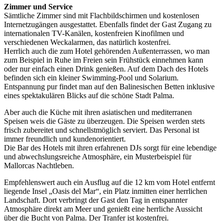
Zimmer und Service
Sämtliche Zimmer sind mit Flachbildschirmen und kostenlosen
Internetzugängen ausgestattet. Ebenfalls findet der Gast Zugang zu
internationalen TV-Kanälen, kostenfreien Kinofilmen und
verschiedenen Weckalarmen, das natürlich kostenfrei.
Herrlich auch die zum Hotel gehörenden Außenterrassen, wo man
zum Beispiel in Ruhe im Freien sein Frühstück einnehmen kann
oder nur einfach einen Drink genießen. Auf dem Dach des Hotels
befinden sich ein kleiner Swimming-Pool und Solarium.
Entspannung pur findet man auf den Balinesischen Betten inklusive
eines spektakulären Blicks auf die schöne Stadt Palma.
Aber auch die Küche mit ihren asiatischen und mediterranen
Speisen weis die Gäste zu überzeugen. Die Speisen werden stets
frisch zubereitet und schnellstmöglich serviert. Das Personal ist
immer freundlich und kundenorientiert.
Die Bar des Hotels mit ihren erfahrenen DJs sorgt für eine lebendige
und abwechslungsreiche Atmosphäre, ein Musterbeispiel für
Mallorcas Nachtleben.
Empfehlenswert auch ein Ausflug auf die 12 km vom Hotel entfernt
liegende Insel „Oasis del Mar“, ein Platz inmitten einer herrlichen
Landschaft. Dort verbringt der Gast den Tag in entspannter
Atmosphäre direkt am Meer und genießt eine herrliche Aussicht
über die Bucht von Palma. Der Tranfer ist kostenfrei.