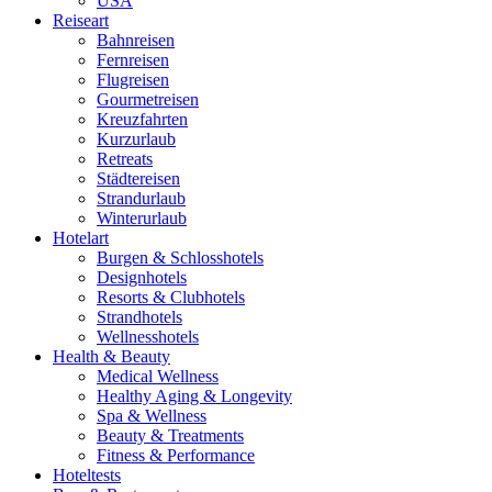
USA
Reiseart
Bahnreisen
Fernreisen
Flugreisen
Gourmetreisen
Kreuzfahrten
Kurzurlaub
Retreats
Städtereisen
Strandurlaub
Winterurlaub
Hotelart
Burgen & Schlosshotels
Designhotels
Resorts & Clubhotels
Strandhotels
Wellnesshotels
Health & Beauty
Medical Wellness
Healthy Aging & Longevity
Spa & Wellness
Beauty & Treatments
Fitness & Performance
Hoteltests